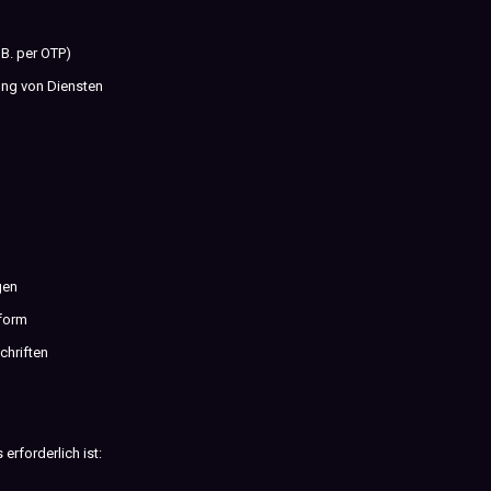
B. per OTP)
ung von Diensten
gen
tform
chriften
rforderlich ist: