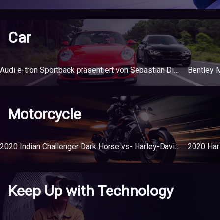
Car
Audi e-tron Sportback präsentiert von Sebastian Dingert, Projektleiter
Bentley 
Motorcycle
2020 Indian Challenger Dark Horse vs- Harley-Davidson Road Glide Special
Keep Up with Technology